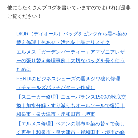
他にもたくさんブログを書いていますのでよければ是非
ご覧ください！
DIOR（ディオール）バッグをピンクから黒へ染め
替え修理｜色あせ・汚れを上品にリメイク
エルメス「ガーデンパーティー」アマゾニアレザ
ーの張り替え修理事例｜大切なバッグを長く使う
ために
FENDIのビジネスシューズの履きジワ破れ修理
（チャールズパッチパターン作成）
【スニーカー修理】ニューバランス1500の靴底交
換｜加水分解・すり減りもオールソールで復活｜
和泉市・泉大津市・岸和田市・堺市
【エルメス修理】ベアンの財布を染め替えで美し
く再生｜和泉市・泉大津市・岸和田市・堺市の修