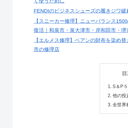
く使うために
FENDIのビジネスシューズの履きジワ
【スニーカー修理】ニューバランス150
復活｜和泉市・泉大津市・岸和田市・堺
【エルメス修理】ベアンの財布を染め替
市の修理店
目
S＆P
他の投
全世界