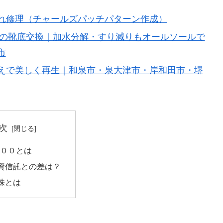
破れ修理（チャールズパッチパターン作成）
0の靴底交換｜加水分解・すり減りもオールソールで
市
えで美しく再生｜和泉市・泉大津市・岸和田市・堺
次
５００とは
資信託との差は？
株とは