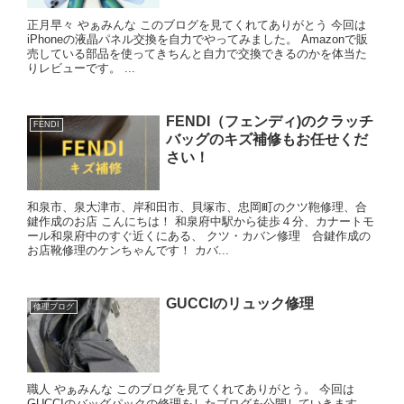
正月早々 やぁみんな このブログを見てくれてありがとう 今回は
iPhoneの液晶パネル交換を自力でやってみました。 Amazonで販
売している部品を使ってきちんと自力で交換できるのかを体当た
りレビューです。 ...
FENDI（フェンディ)のクラッチ
FENDI
バッグのキズ補修もお任せくだ
さい！
和泉市、泉大津市、岸和田市、貝塚市、忠岡町のクツ鞄修理、合
鍵作成のお店 こんにちは！ 和泉府中駅から徒歩４分、カナートモ
ール和泉府中のすぐ近くにある、 クツ・カバン修理 合鍵作成の
お店靴修理のケンちゃんです！ カバ...
GUCCIのリュック修理
修理ブログ
職人 やぁみんな このブログを見てくれてありがとう。 今回は
GUCCIのバッグパックの修理をしたブログを公開していきます。