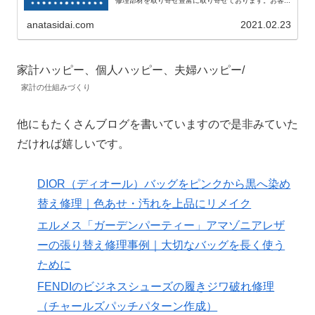
修理部材を取り寄せ豊富に取り寄せております。お客...
anatasidai.com
2021.02.23
家計ハッピー、個人ハッピー、夫婦ハッピー/
家計の仕組みづくり
他にもたくさんブログを書いていますので是非みていた
だければ嬉しいです。
DIOR（ディオール）バッグをピンクから黒へ染め
替え修理｜色あせ・汚れを上品にリメイク
エルメス「ガーデンパーティー」アマゾニアレザ
ーの張り替え修理事例｜大切なバッグを長く使う
ために
FENDIのビジネスシューズの履きジワ破れ修理
（チャールズパッチパターン作成）