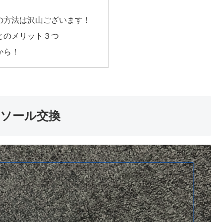
の方法は沢山ございます！
とのメリット３つ
から！
ルソール交換