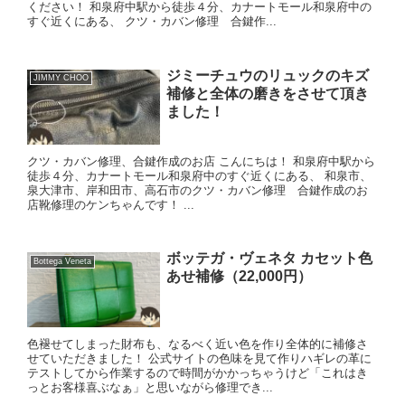
ください！ 和泉府中駅から徒歩４分、カナートモール和泉府中の
すぐ近くにある、 クツ・カバン修理 合鍵作...
ジミーチュウのリュックのキズ
JIMMY CHOO
補修と全体の磨きをさせて頂き
ました！
クツ・カバン修理、合鍵作成のお店 こんにちは！ 和泉府中駅から
徒歩４分、カナートモール和泉府中のすぐ近くにある、 和泉市、
泉大津市、岸和田市、高石市のクツ・カバン修理 合鍵作成のお
店靴修理のケンちゃんです！ ...
ボッテガ・ヴェネタ カセット色
Bottega Veneta
あせ補修（22,000円）
色褪せてしまった財布も、なるべく近い色を作り全体的に補修さ
せていただきました！ 公式サイトの色味を見て作りハギレの革に
テストしてから作業するので時間がかかっちゃうけど「これはき
っとお客様喜ぶなぁ」と思いながら修理でき...