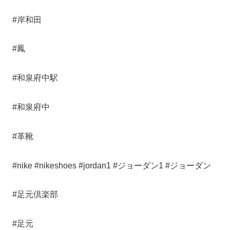
#岸和田
#鳳
#和泉府中駅
#和泉府中
#革靴
#nike #nikeshoes #jordan1 #ジョーダン1 #ジョーダン
#足元倶楽部
#足元