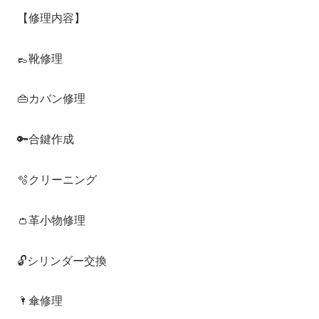
【修理内容】
👞靴修理
👜カバン修理
🔑合鍵作成
🫧クリーニング
👛革小物修理
🔓シリンダー交換
🌂傘修理