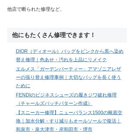
他店で断られた修理など、
他にもたくさん修理できます！
DIOR（ディオール）バッグをピンクから黒へ染め
替え修理｜色あせ・汚れを上品にリメイク
エルメス「ガーデンパーティー」アマゾニアレザ
ーの張り替え修理事例｜大切なバッグを長く使う
ために
FENDIのビジネスシューズの履きジワ破れ修理
（チャールズパッチパターン作成）
【スニーカー修理】ニューバランス1500の靴底交
換｜加水分解・すり減りもオールソールで復活｜
和泉市・泉大津市・岸和田市・堺市