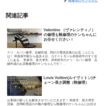
靴修理のケンちゃん
関連記事
Valentino （ヴァレンティノ）
VALENTINO
の修理も靴修理のケンちゃんに
お任せください！
クツ・カバン修理、合鍵作成、時計の電池交換のお店 こんにち
は！ 和泉府中駅から徒歩４分、カナートモール和泉府中のすぐ近
くにある、 和泉市、泉大津市、岸和田市のクツ・カバン修理 合
鍵作成のお店靴修理のケンちゃんです！ ...
Louis Vuitton(ルイヴィトン)チ
LOUIS VUITTON
ェーン長さ調整（鞄修理）
お客様の困ったを解決させていただきます！ 和泉市、泉大津市、
貝塚、忠岡町周辺のの靴の修理なら靴修理のケンちゃんにお任せ