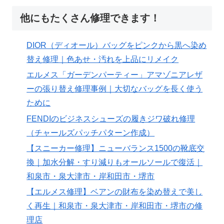
他にもたくさん修理できます！
DIOR（ディオール）バッグをピンクから黒へ染め
替え修理｜色あせ・汚れを上品にリメイク
エルメス「ガーデンパーティー」アマゾニアレザ
ーの張り替え修理事例｜大切なバッグを長く使う
ために
FENDIのビジネスシューズの履きジワ破れ修理
（チャールズパッチパターン作成）
【スニーカー修理】ニューバランス1500の靴底交
換｜加水分解・すり減りもオールソールで復活｜
和泉市・泉大津市・岸和田市・堺市
【エルメス修理】ベアンの財布を染め替えで美し
く再生｜和泉市・泉大津市・岸和田市・堺市の修
理店