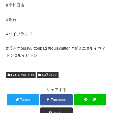
#岸和田市
#高石
#ハイブランド
#浜寺 #louisvuittonbag #louisvuitton #ダミエ #ルイヴィ
トン #ルイビトン
LOUIS VUITTON
修理ブログ
シェアする
Twitter
Facebook
LINE
コピー