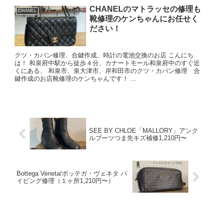
CHANELのマトラッセの修理も
CHANEL
靴修理のケンちゃんにお任せく
ださい！
クツ・カバン修理、合鍵作成、時計の電池交換のお店 こんにち
は！ 和泉府中駅から徒歩４分、カナートモール和泉府中のすぐ近
くにある、 和泉市、泉大津市、岸和田市のクツ・カバン修理 合
鍵作成のお店靴修理のケンちゃんです！ ...
SEE BY CHLOE「MALLORY」アンク
ルブーツつま先キズ補修1,210円〜
Bottega Veneta/ボッテガ・ヴェネタ パ
イピング修理（１ヶ所1,210円〜）