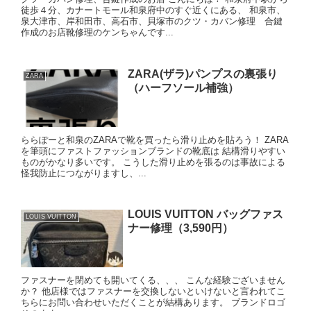
徒歩４分、カナートモール和泉府中のすぐ近くにある、 和泉市、
泉大津市、岸和田市、高石市、貝塚市のクツ・カバン修理 合鍵
作成のお店靴修理のケンちゃんです...
ZARA(ザラ)パンプスの裏張り
ZARA
（ハーフソール補強）
ららぽーと和泉のZARAで靴を買ったら滑り止めを貼ろう！ ZARA
を筆頭にファストファッションブランドの靴底は 結構滑りやすい
ものがかなり多いです。 こうした滑り止めを張るのは事故による
怪我防止につながりますし、...
LOUIS VUITTON バッグファス
LOUIS VUITTON
ナー修理（3,590円）
ファスナーを閉めても開いてくる、、、 こんな経験ございません
か？ 他店様ではファスナーを交換しないといけないと言われてこ
ちらにお問い合わせいただくことが結構あります。 ブランドロゴ