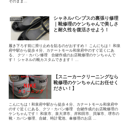
そのまま...
シャネルパンプスの裏張り修理
CHANEL
｜靴修理のケンちゃんで美しさ
と耐久性を復活させよう！
履き下ろす前に滑り止めを貼るのがおすすめ！ こんにちは！ 和泉
府中駅から徒歩４分、カナートモール和泉府中のすぐ近くにあ
る、 クツ・カバン修理 合鍵作成のお店靴修理のケンちゃんで
す！ シャネルの靴カスタムできます！ ...
【スニーカークリーニングなら
NIKE
靴修理のケンちゃんにお任せく
ださい！】
こんにちは！和泉府中駅から徒歩４分、カナートモール和泉府中
のすぐ近くにある、クツ・カバン修理 合鍵作成のお店靴修理の
ケンちゃんです！ 和泉市、泉大津市、岸和田市、貝塚市、堺市の
靴・カバン修理、合鍵、時計電池、傘修理のお店 ...