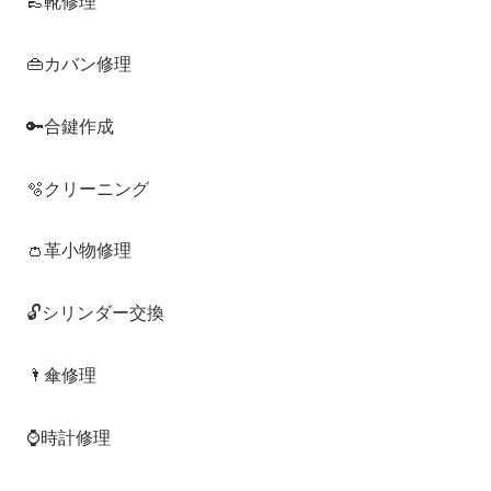
👞靴修理
👜カバン修理
🔑合鍵作成
🫧クリーニング
👛革小物修理
🔓シリンダー交換
🌂傘修理
⌚️時計修理