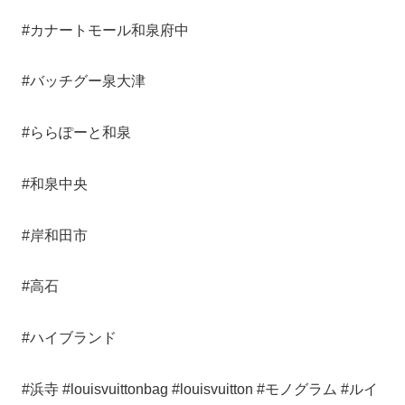
#カナートモール和泉府中
#バッチグー泉大津
#ららぽーと和泉
#和泉中央
#岸和田市
#高石
#ハイブランド
#浜寺 #louisvuittonbag #louisvuitton #モノグラム #ルイ