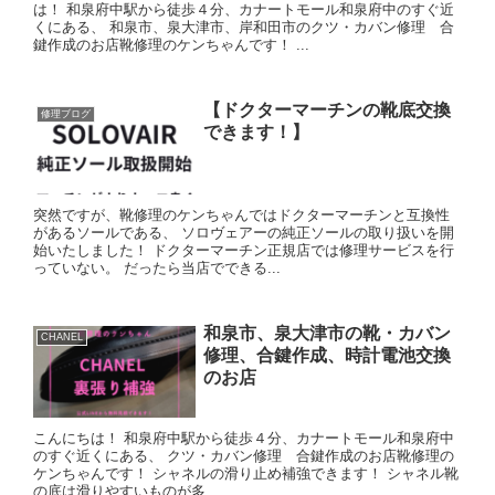
は！ 和泉府中駅から徒歩４分、カナートモール和泉府中のすぐ近
くにある、 和泉市、泉大津市、岸和田市のクツ・カバン修理 合
鍵作成のお店靴修理のケンちゃんです！ ...
【ドクターマーチンの靴底交換
修理ブログ
できます！】
突然ですが、靴修理のケンちゃんではドクターマーチンと互換性
があるソールである、 ソロヴェアーの純正ソールの取り扱いを開
始いたしました！ ドクターマーチン正規店では修理サービスを行
っていない。 だったら当店でできる...
和泉市、泉大津市の靴・カバン
CHANEL
修理、合鍵作成、時計電池交換
のお店
こんにちは！ 和泉府中駅から徒歩４分、カナートモール和泉府中
のすぐ近くにある、 クツ・カバン修理 合鍵作成のお店靴修理の
ケンちゃんです！ シャネルの滑り止め補強できます！ シャネル靴
の底は滑りやすいものが多...