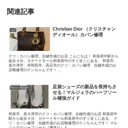
関連記事
Christian Dior （クリスチャン
Dior
ディオール）カバン修理
クツ・カバン修理、合鍵作成のお店 こんにちは！ 和泉府中駅から
徒歩４分、カナートモール和泉府中のすぐ近くにある、 和泉市、
泉大津市、岸和田市、高石市のクツ・カバン修理 合鍵作成のお
店靴修理のケンちゃんです！ ...
足袋シューズの新品を長持ちさ
Maison Margiela
せる！マルジェラのハーフソー
ル補強ガイド
和泉市、泉大津市のクツ・カバン修理、合鍵作成のお店 和泉府中
駅から徒歩４分、カナートモール和泉府中のすぐ近くにある、 ク
ツ・カバン修理 合鍵作成のお店靴修理のケンちゃんです！ マル
ジェラのハーフソール（裏張り）も...