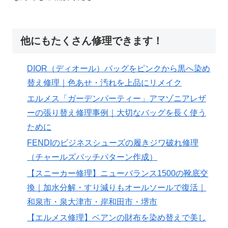
他にもたくさん修理できます！
DIOR（ディオール）バッグをピンクから黒へ染め
替え修理｜色あせ・汚れを上品にリメイク
エルメス「ガーデンパーティー」アマゾニアレザ
ーの張り替え修理事例｜大切なバッグを長く使う
ために
FENDIのビジネスシューズの履きジワ破れ修理
（チャールズパッチパターン作成）
【スニーカー修理】ニューバランス1500の靴底交
換｜加水分解・すり減りもオールソールで復活｜
和泉市・泉大津市・岸和田市・堺市
【エルメス修理】ベアンの財布を染め替えで美し