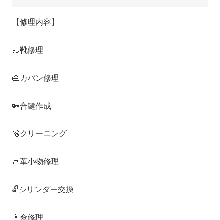
【修理内容】
👞靴修理
👜カバン修理
🔑合鍵作成
🫧クリーニング
👛革小物修理
🔓シリンダー交換
🌂傘修理