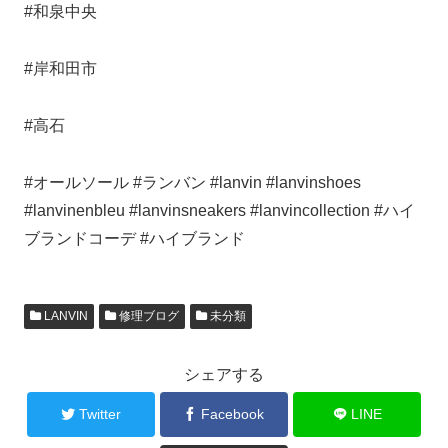
#和泉中央
#岸和田市
#高石
#オールソール #ランバン #lanvin #lanvinshoes
#lanvinenbleu #lanvinsneakers #lanvincollection #ハイ
ブランドコーデ #ハイブランド
LANVIN
修理ブログ
未分類
シェアする
Twitter
Facebook
LINE