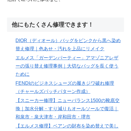
他にもたくさん修理できます！
DIOR（ディオール）バッグをピンクから黒へ染め
替え修理｜色あせ・汚れを上品にリメイク
エルメス「ガーデンパーティー」アマゾニアレザ
ーの張り替え修理事例｜大切なバッグを長く使う
ために
FENDIのビジネスシューズの履きジワ破れ修理
（チャールズパッチパターン作成）
【スニーカー修理】ニューバランス1500の靴底交
換｜加水分解・すり減りもオールソールで復活｜
和泉市・泉大津市・岸和田市・堺市
【エルメス修理】ベアンの財布を染め替えで美し