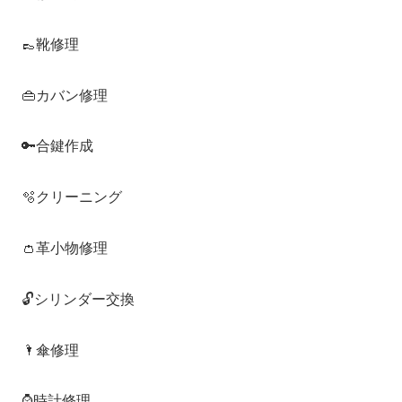
👞靴修理
👜カバン修理
🔑合鍵作成
🫧クリーニング
👛革小物修理
🔓シリンダー交換
🌂傘修理
⌚️時計修理