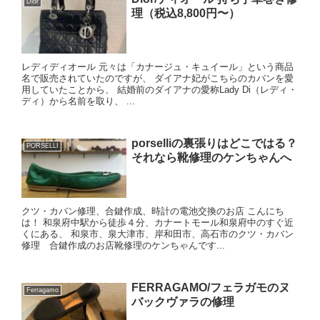
Dior
理（税込8,800円〜）
レディディオール 元々は「カナージュ・キュイール」という商品
名で販売されていたのですが、 ダイアナ妃がこちらのカバンを愛
用していたことから、 結婚前のダイアナの愛称Lady Di（レディ・
ディ）から名前を取り、 ...
porselliの裏張りはどこではる？
PORSELLI
それなら靴修理のケンちゃんへ
クツ・カバン修理、合鍵作成、時計の電池交換のお店 こんにち
は！ 和泉府中駅から徒歩４分、カナートモール和泉府中のすぐ近
くにある、 和泉市、泉大津市、岸和田市、高石市のクツ・カバン
修理 合鍵作成のお店靴修理のケンちゃんです...
FERRAGAMO/フェラガモのヌ
Ferragamo
バックヴァラの修理