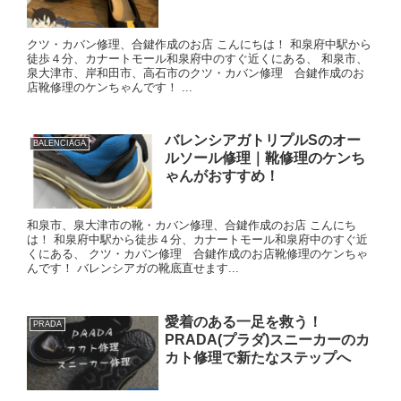
クツ・カバン修理、合鍵作成のお店 こんにちは！ 和泉府中駅から
徒歩４分、カナートモール和泉府中のすぐ近くにある、 和泉市、
泉大津市、岸和田市、高石市のクツ・カバン修理 合鍵作成のお
店靴修理のケンちゃんです！ ...
バレンシアガトリプルSのオー
BALENCIAGA
ルソール修理｜靴修理のケンち
ゃんがおすすめ！
和泉市、泉大津市の靴・カバン修理、合鍵作成のお店 こんにち
は！ 和泉府中駅から徒歩４分、カナートモール和泉府中のすぐ近
くにある、 クツ・カバン修理 合鍵作成のお店靴修理のケンちゃ
んです！ バレンシアガの靴底直せます...
愛着のある一足を救う！
PRADA
PRADA(プラダ)スニーカーのカ
カト修理で新たなステップへ