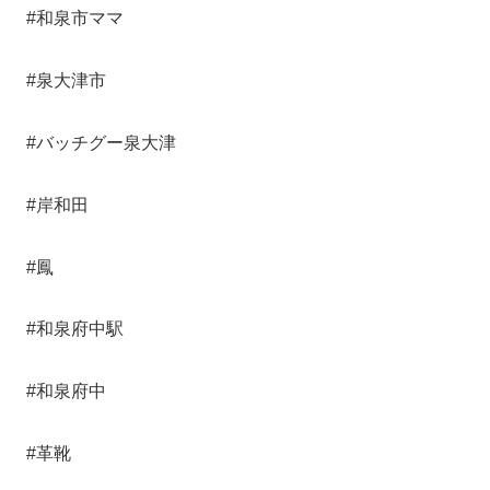
#和泉市ママ
#泉大津市
#バッチグー泉大津
#岸和田
#鳳
#和泉府中駅
#和泉府中
#革靴