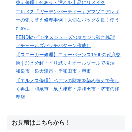
替え修理｜色あせ・汚れを上品にリメイク
エルメス「ガーデンパーティー」アマゾニアレザ
ーの張り替え修理事例｜大切なバッグを長く使う
ために
FENDIのビジネスシューズの履きジワ破れ修理
（チャールズパッチパターン作成）
【スニーカー修理】ニューバランス1500の靴底交
換｜加水分解・すり減りもオールソールで復活｜
和泉市・泉大津市・岸和田市・堺市
【エルメス修理】ベアンの財布を染め替えで美し
く再生｜和泉市・泉大津市・岸和田市・堺市の修
理店
お見積はこちらから！