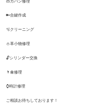
👜カバン修理
🔑合鍵作成
🫧クリーニング
👛革小物修理
🔓シリンダー交換
🌂傘修理
⌚️時計修理
ご相談お待ちしております！