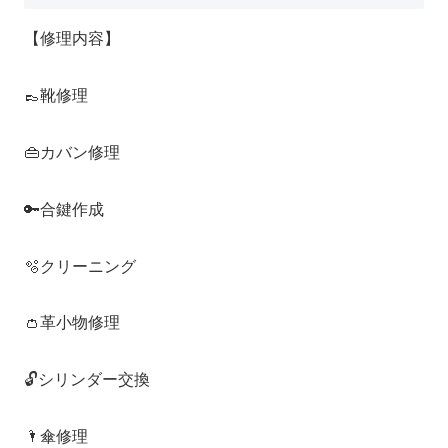
【修理内容】
👞靴修理
👜カバン修理
🔑合鍵作成
🫧クリーニング
👛革小物修理
🔓シリンダー交換
🌂傘修理