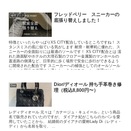
フレッドペリー スニーカーの
修理ブログ
底張り替えしました！
特徴といったらやっぱりXS CITY配合しているところですね！ ス
タンスミスの底に似ている気がします 耐滑・耐摩耗に優れた、ス
ニーカーの全面貼りには最適のソールです！ XS CITY配合とは 濡
れた路面駅やホテルの大理石製のフロアー金属製のマンホールの
蓋道路の側溝など、日常的に歩く場所で安全に歩行ができるよう
に開発された配合です スニーカーへの補強としてのオールソール
やカカト部分の修理にも適した、まさにスニーカー修理にはもっ
てこいの材料な訳です！
Dior/ディオール 持ち手革巻き修
Dior
理（税込8,800円〜）
レディディオール 元々は「カナージュ・キュイール」という商品
名で販売されていたのですが、 ダイアナ妃がこちらのカバンを愛
用していたことから、 結婚前のダイアナの愛称Lady Di（レディ・
ディ）から名前を取り、 ...