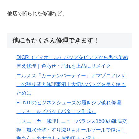
他店で断られた修理など、
他にもたくさん修理できます！
DIOR（ディオール）バッグをピンクから黒へ染め
替え修理｜色あせ・汚れを上品にリメイク
エルメス「ガーデンパーティー」アマゾニアレザ
ーの張り替え修理事例｜大切なバッグを長く使う
ために
FENDIのビジネスシューズの履きジワ破れ修理
（チャールズパッチパターン作成）
【スニーカー修理】ニューバランス1500の靴底交
換｜加水分解・すり減りもオールソールで復活｜
和泉市・泉大津市・岸和田市・堺市