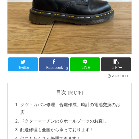
Twitter
Facebook
LINE
コピー
0
2023.10.11
目次
クツ・カバン修理、合鍵作成、時計の電池交換のお
店
ドクターマーチンの８ホールブーツのお直し
配送修理も全国から承っております！
他にもたくさん修理できます！