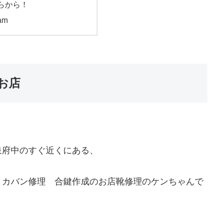
らから！
am
お店
泉府中のすぐ近くにある、
・カバン修理 合鍵作成のお店靴修理のケンちゃんで