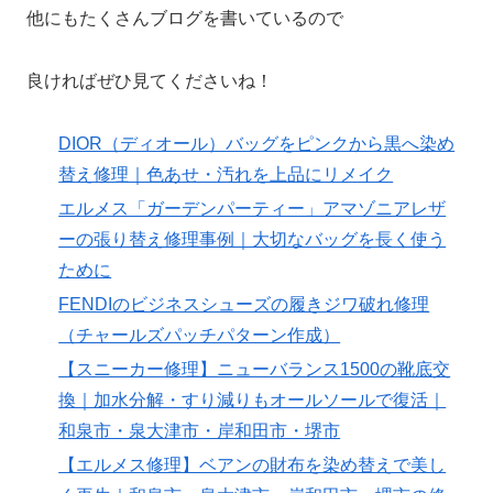
他にもたくさんブログを書いているので
良ければぜひ見てくださいね！
DIOR（ディオール）バッグをピンクから黒へ染め
替え修理｜色あせ・汚れを上品にリメイク
エルメス「ガーデンパーティー」アマゾニアレザ
ーの張り替え修理事例｜大切なバッグを長く使う
ために
FENDIのビジネスシューズの履きジワ破れ修理
（チャールズパッチパターン作成）
【スニーカー修理】ニューバランス1500の靴底交
換｜加水分解・すり減りもオールソールで復活｜
和泉市・泉大津市・岸和田市・堺市
【エルメス修理】ベアンの財布を染め替えで美し