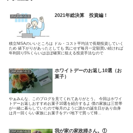
2021年総決算 投資編！
20代夫婦の生活
積立NISAのいいところは ドル・コスト平均法で長期投資していく
ため 値下がりがあったとしても 気にせず毎月一定額買い続ければ
年利回り5%くらいはほぼ確実に狙える投資手法なので
ホワイトデーのお返し10選（お
20代夫婦の生活
菓子）
やぁみんな、このブログを見てくれてありがとう。 今回はホワイ
トデーお返しおすすめお菓子10選を紹介するよ 僕の家族は三世帯
が一緒に暮らしていたので毎月のように誰かの誕生日があり自身
は月一回くらい家族にお菓子をデパ地下で買って帰...
我が家の家政婦さん。①
20代夫婦の生活