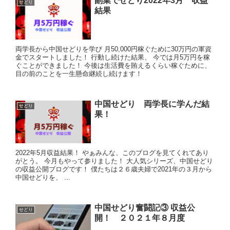
副業でせどり2022年3月 収益
せどり
結果
両学長から中国せどりを学び 月50,000円稼ぐために30万円の軍資
金でスタートしました！ 行動し続けた結果、 今では月5万円を稼
ぐことができました！ 今後は生活費を賄えるくらい稼ぐために、
目の前のことを一生懸命継続し続けます！
中国せどり 両学長に学んだ結
せどり
果！
2022年5月収益結果！ やぁみんな、このブログを見てくれてあり
がとう。 今月もやって参りました！ 大人気シリーズ、中国せどり
の収益公開ブログです！ 僕たちは２６歳夫婦で2021年の３月から
中国せどりを、 ...
中国せどり奮闘記③ 収益公
せどり
開！ ２０２１年８月度