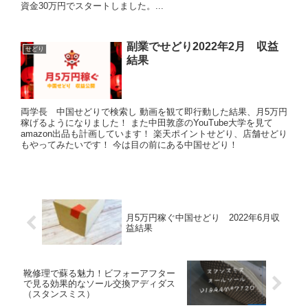
資金30万円でスタートしました。...
副業でせどり2022年2月 収益
せどり
結果
両学長 中国せどりで検索し 動画を観て即行動した結果、月5万円
稼げるようになりました！ また中田敦彦のYouTube大学を見て
amazon出品も計画しています！ 楽天ポイントせどり、店舗せどり
もやってみたいです！ 今は目の前にある中国せどり！
月5万円稼ぐ中国せどり 2022年6月収
益結果
靴修理で蘇る魅力！ビフォーアフター
で見る効果的なソール交換アディダス
（スタンスミス）