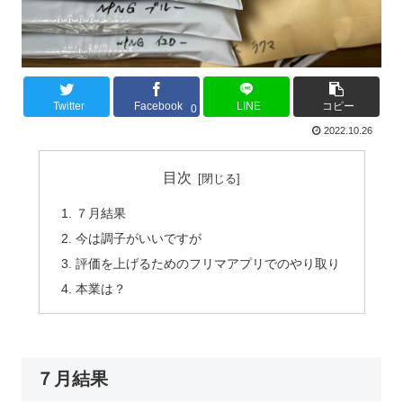
Twitter
Facebook
LINE
コピー
0
2022.10.26
目次
７月結果
今は調子がいいですが
評価を上げるためのフリマアプリでのやり取り
本業は？
７月結果