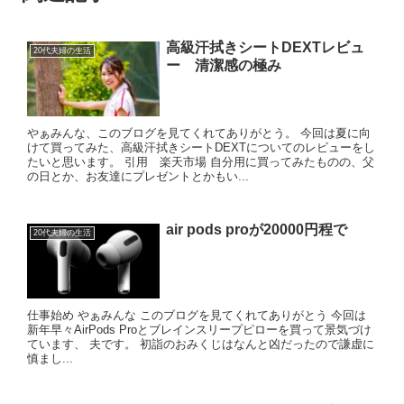
高級汗拭きシートDEXTレビュ
20代夫婦の生活
ー 清潔感の極み
やぁみんな、このブログを見てくれてありがとう。 今回は夏に向
けて買ってみた、高級汗拭きシートDEXTについてのレビューをし
たいと思います。 引用 楽天市場 自分用に買ってみたものの、父
の日とか、お友達にプレゼントとかもい...
air pods proが20000円程で
20代夫婦の生活
仕事始め やぁみんな このブログを見てくれてありがとう 今回は
新年早々AirPods Proとブレインスリープピローを買って景気づけ
ています、 夫です。 初詣のおみくじはなんと凶だったので謙虚に
慎まし...