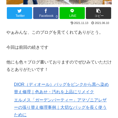
Twitter
Facebook
LINE
コピー
0
2021.11.13
2021.06.10
やぁみんな、このブログを見てくれてありがとう。
今回は前回の続きです
他にも色々ブログ書いておりますのでぜひみていただけ
るとありがたいです！
DIOR（ディオール）バッグをピンクから黒へ染め
替え修理｜色あせ・汚れを上品にリメイク
エルメス「ガーデンパーティー」アマゾニアレザ
ーの張り替え修理事例｜大切なバッグを長く使う
ために