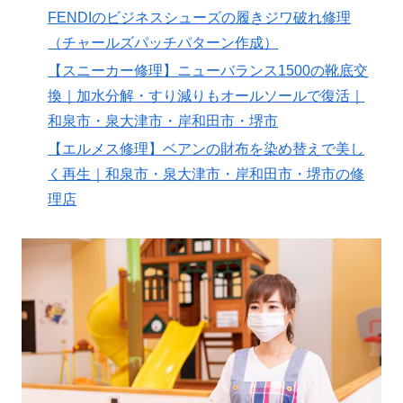
FENDIのビジネスシューズの履きジワ破れ修理
（チャールズパッチパターン作成）
【スニーカー修理】ニューバランス1500の靴底交
換｜加水分解・すり減りもオールソールで復活｜
和泉市・泉大津市・岸和田市・堺市
【エルメス修理】ベアンの財布を染め替えで美し
く再生｜和泉市・泉大津市・岸和田市・堺市の修
理店