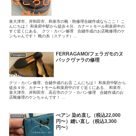
泉大津市、岸和田市、和泉市の靴・鞄修理合鍵作成ならここ！ こ
んにちは！ 和泉府中駅から徒歩４分、カナートモール和泉府中の
すぐ近くにある、 クツ・カバン修理 合鍵作成のお店靴修理のケ
ンちゃんです！ 靴の糸（ステッチ）...
FERRAGAMO/フェラガモのヌ
Ferragamo
バックヴァラの修理
クツ・カバン修理、合鍵作成のお店 こんにちは！ 和泉府中駅から
徒歩４分、カナートモール和泉府中のすぐ近くにある、 和泉市、
泉大津市、岸和田市、高石市のクツ・カバン修理 合鍵作成のお
店靴修理のケンちゃんです！ ...
べアン 染め直し（税込22,000
HERMES
円〜）縫い直し（税込3,300
円〜）