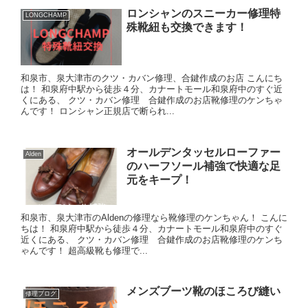
ロンシャンのスニーカー修理特
LONGCHAMP
殊靴紐も交換できます！
和泉市、泉大津市のクツ・カバン修理、合鍵作成のお店 こんにち
は！ 和泉府中駅から徒歩４分、カナートモール和泉府中のすぐ近
くにある、 クツ・カバン修理 合鍵作成のお店靴修理のケンちゃ
んです！ ロンシャン正規店で断られ...
オールデンタッセルローファー
Alden
のハーフソール補強で快適な足
元をキープ！
和泉市、泉大津市のAldenの修理なら靴修理のケンちゃん！ こんに
ちは！ 和泉府中駅から徒歩４分、カナートモール和泉府中のすぐ
近くにある、 クツ・カバン修理 合鍵作成のお店靴修理のケンち
ゃんです！ 超高級靴も修理で...
メンズブーツ靴のほころび縫い
修理ブログ