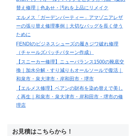
替え修理｜色あせ・汚れを上品にリメイク
エルメス「ガーデンパーティー」アマゾニアレザ
ーの張り替え修理事例｜大切なバッグを長く使う
ために
FENDIのビジネスシューズの履きジワ破れ修理
（チャールズパッチパターン作成）
【スニーカー修理】ニューバランス1500の靴底交
換｜加水分解・すり減りもオールソールで復活｜
和泉市・泉大津市・岸和田市・堺市
【エルメス修理】ベアンの財布を染め替えで美し
く再生｜和泉市・泉大津市・岸和田市・堺市の修
理店
お見積はこちらから！