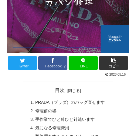
Twitter
Facebook
LINE
コピー
0
2023.05.16
目次
PRADA（プラダ）のバッグ直せます
修理前の姿
手作業でひと針ひと針縫います
気になる修理費用