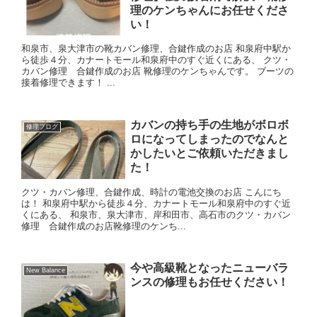
理のケンちゃんにお任せくださ
い！
和泉市、泉大津市の靴カバン修理、合鍵作成のお店 和泉府中駅か
ら徒歩４分、カナートモール和泉府中のすぐ近くにある、 クツ・
カバン修理 合鍵作成のお店 靴修理のケンちゃんです。 ブーツの
接着修理できます！ ...
カバンの持ち手の生地がボロボ
修理ブログ
ロになってしまったのでなんと
かしたいとご依頼いただきまし
た！
クツ・カバン修理、合鍵作成、時計の電池交換のお店 こんにち
は！ 和泉府中駅から徒歩４分、カナートモール和泉府中のすぐ近
くにある、 和泉市、泉大津市、岸和田市、高石市のクツ・カバン
修理 合鍵作成のお店靴修理のケンち...
今や高級靴となったニューバラ
New Balance
ンスの修理もお任せください！