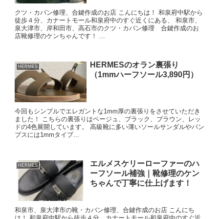
クツ・カバン修理、合鍵作成のお店 こんにちは！ 和泉府中駅から
徒歩４分、カナートモール和泉府中のすぐ近くにある、 和泉市、
泉大津市、岸和田市、高石市のクツ・カバン修理 合鍵作成のお
店靴修理のケンちゃんです！ ...
HERMESのオラン裏張り
HERMES
（1mmハーフソール3,890円）
今回もシンプルでエレガントな1mm厚の裏張りをさせていただき
ました！ こちらの裏張りはベージュ、ブラック、ブラウン、レッ
ドの4色展開しています。 高級靴に多い薄いソールサンダルやパン
プスには1mmタイプ...
エルメスケリーローファーのハ
HERMES
ーフソール補強｜靴修理のケン
ちゃんで丁寧に仕上げます！
和泉市、泉大津市の靴・カバン修理、合鍵作成のお店 こんにち
は！ 和泉府中駅から徒歩４分、カナートモール和泉府中のすぐ近