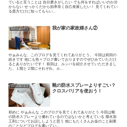
ていると言うことは 自分磨きがしたい でも何をすればいいのか分
からない せっかくだから効率良く自己発展したい！ 見てくれてい
る貴方だけに知ってもらい...
我が家の家政婦さん②
20代夫婦の生活
やぁみんな、このブログを見てくれてありがとう。 今回は前回の
続きです 他にも色々ブログ書いておりますのでぜひみていただけ
るとありがたいです！ 前回は、ルンバを紹介させていただきまし
た。１階と２階にそれぞれ、ル...
靴の防水スプレーよりすごい？
20代夫婦の生活
クロスバリアを使おう！
初めに やぁみんな このブログを見てくれてありがとう 今回は靴
の防水スプレーより優れているのではないかと考えている 撥水加
工剤についてお話ししようと思う 他にもたくさんお金のこと副業
のことなどブログを書いてい...