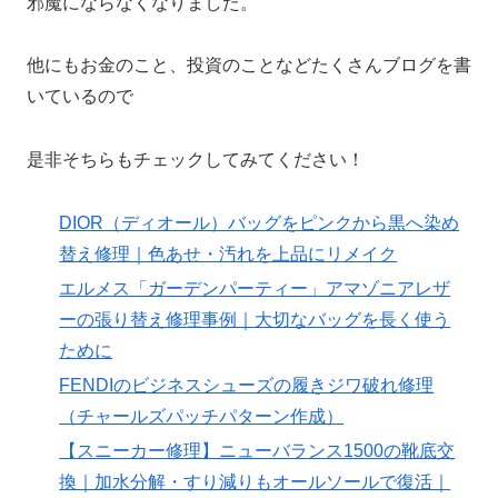
邪魔にならなくなりました。
他にもお金のこと、投資のことなどたくさんブログを書
いているので
是非そちらもチェックしてみてください！
DIOR（ディオール）バッグをピンクから黒へ染め
替え修理｜色あせ・汚れを上品にリメイク
エルメス「ガーデンパーティー」アマゾニアレザ
ーの張り替え修理事例｜大切なバッグを長く使う
ために
FENDIのビジネスシューズの履きジワ破れ修理
（チャールズパッチパターン作成）
【スニーカー修理】ニューバランス1500の靴底交
換｜加水分解・すり減りもオールソールで復活｜