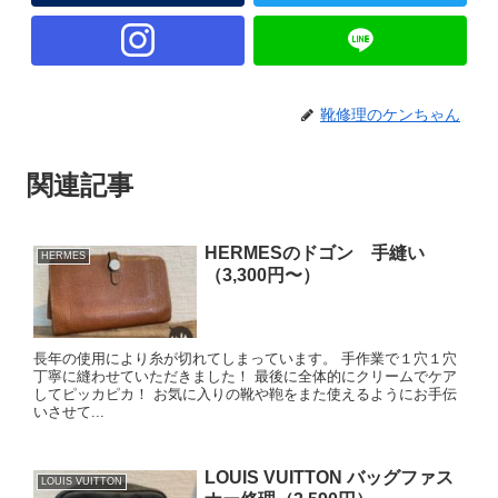
靴修理のケンちゃん
関連記事
HERMESのドゴン 手縫い
HERMES
（3,300円〜）
長年の使用により糸が切れてしまっています。 手作業で１穴１穴
丁寧に縫わせていただきました！ 最後に全体的にクリームでケア
してピッカピカ！ お気に入りの靴や鞄をまた使えるようにお手伝
いさせて...
LOUIS VUITTON バッグファス
LOUIS VUITTON