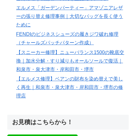
エルメス「ガーデンパーティー」アマゾニアレザ
ーの張り替え修理事例｜大切なバッグを長く使う
ために
FENDIのビジネスシューズの履きジワ破れ修理
（チャールズパッチパターン作成）
【スニーカー修理】ニューバランス1500の靴底交
換｜加水分解・すり減りもオールソールで復活｜
和泉市・泉大津市・岸和田市・堺市
【エルメス修理】ベアンの財布を染め替えで美し
く再生｜和泉市・泉大津市・岸和田市・堺市の修
理店
お見積はこちらから！