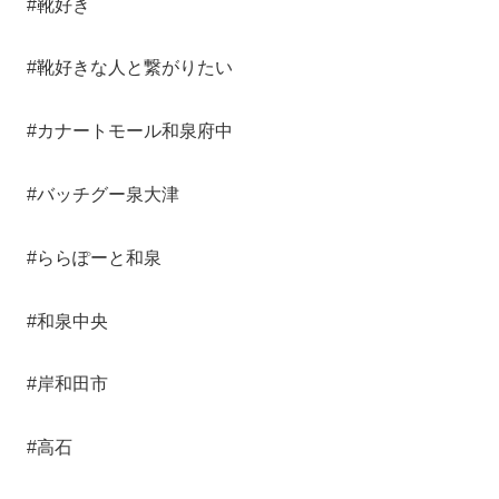
#靴好き
#靴好きな人と繋がりたい
#カナートモール和泉府中
#バッチグー泉大津
#ららぽーと和泉
#和泉中央
#岸和田市
#高石