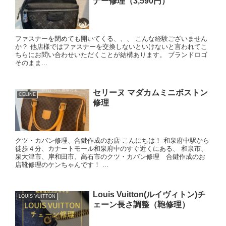
ナー修理（3,590円）
ファスナーを閉めても開いてくる、、、 こんな経験ございません
か？ 他店様ではファスナーを交換しないといけないと言われてこ
ちらにお問い合わせいただくことが結構あります。 ブランドロゴ
そのまま...
セリーヌ マダカムミニボストン
CELINE
修理
クツ・カバン修理、合鍵作成のお店 こんにちは！ 和泉府中駅から
徒歩４分、カナートモール和泉府中のすぐ近くにある、 和泉市、
泉大津市、岸和田市、高石市のクツ・カバン修理 合鍵作成のお
店靴修理のケンちゃんです！ ...
Louis Vuitton(ルイヴィトン)チ
LOUIS VUITTON
ェーン長さ調整（鞄修理）