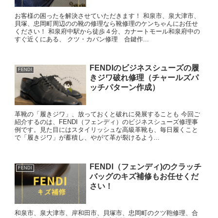
お客様の困ったを解決させていただきます！ 和泉市、泉大津市、
貝塚、忠岡町周辺のの靴の修理なら靴修理のケンちゃんにお任せ
ください！ 和泉府中駅から徒歩４分、カナートモール和泉府中の
すぐ近くにある、 クツ・カバン修理 合鍵作...
FENDIのビジネスシューズの履
FENDI
きジワ破れ修理（チャールズパ
ッチパターン作成）
革靴の「履きジワ」、放っておくと破れに発展することも 今回ご
紹介するのは、FENDI（フェンディ）のビジネスシューズ修理事
例です。見た目にはスタイリッシュな高級革靴も、毎日履くこと
で「履きジワ」が蓄積し、やがて革が裂けるよう...
FENDI（フェンディ)のクラッチ
FENDI
バッグのキズ補修もお任せくだ
さい！
和泉市、泉大津市、岸和田市、貝塚市、忠岡町のクツ鞄修理、合