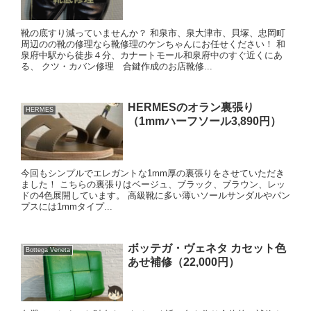
靴の底すり減っていませんか？ 和泉市、泉大津市、貝塚、忠岡町
周辺のの靴の修理なら靴修理のケンちゃんにお任せください！ 和
泉府中駅から徒歩４分、カナートモール和泉府中のすぐ近くにあ
る、 クツ・カバン修理 合鍵作成のお店靴修...
HERMESのオラン裏張り
HERMES
（1mmハーフソール3,890円）
今回もシンプルでエレガントな1mm厚の裏張りをさせていただき
ました！ こちらの裏張りはベージュ、ブラック、ブラウン、レッ
ドの4色展開しています。 高級靴に多い薄いソールサンダルやパン
プスには1mmタイプ...
ボッテガ・ヴェネタ カセット色
Bottega Veneta
あせ補修（22,000円）