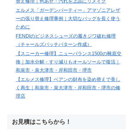
替え修理｜色あせ・汚れを上品にリメイク
エルメス「ガーデンパーティー」アマゾニアレザ
ーの張り替え修理事例｜大切なバッグを長く使う
ために
FENDIのビジネスシューズの履きジワ破れ修理
（チャールズパッチパターン作成）
【スニーカー修理】ニューバランス1500の靴底交
換｜加水分解・すり減りもオールソールで復活｜
和泉市・泉大津市・岸和田市・堺市
【エルメス修理】ベアンの財布を染め替えで美し
く再生｜和泉市・泉大津市・岸和田市・堺市の修
理店
お見積はこちらから！