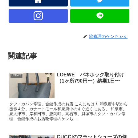
靴修理のケンちゃん
関連記事
LOEWE バネホック取り付け
LOEWE
（1ヶ所790円〜）納期1日〜
クツ・カバン修理、合鍵作成のお店 こんにちは！ 和泉府中駅から
徒歩４分、カナートモール和泉府中のすぐ近くにある、 和泉市、
泉大津市、岸和田市、忠岡町、高石市、貝塚市のクツ・カバン修
理 合鍵作成のお店靴修理のケンち...
GUCCIのフラットシューズの修
GUCCI