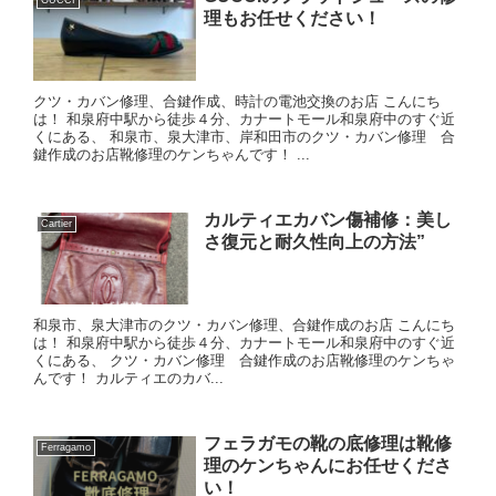
理もお任せください！
クツ・カバン修理、合鍵作成、時計の電池交換のお店 こんにち
は！ 和泉府中駅から徒歩４分、カナートモール和泉府中のすぐ近
くにある、 和泉市、泉大津市、岸和田市のクツ・カバン修理 合
鍵作成のお店靴修理のケンちゃんです！ ...
カルティエカバン傷補修：美し
Cartier
さ復元と耐久性向上の方法”
和泉市、泉大津市のクツ・カバン修理、合鍵作成のお店 こんにち
は！ 和泉府中駅から徒歩４分、カナートモール和泉府中のすぐ近
くにある、 クツ・カバン修理 合鍵作成のお店靴修理のケンちゃ
んです！ カルティエのカバ...
フェラガモの靴の底修理は靴修
Ferragamo
理のケンちゃんにお任せくださ
い！