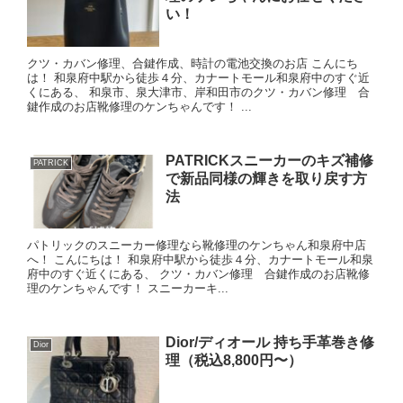
い！
クツ・カバン修理、合鍵作成、時計の電池交換のお店 こんにち
は！ 和泉府中駅から徒歩４分、カナートモール和泉府中のすぐ近
くにある、 和泉市、泉大津市、岸和田市のクツ・カバン修理 合
鍵作成のお店靴修理のケンちゃんです！ ...
PATRICKスニーカーのキズ補修
PATRICK
で新品同様の輝きを取り戻す方
法
パトリックのスニーカー修理なら靴修理のケンちゃん和泉府中店
へ！ こんにちは！ 和泉府中駅から徒歩４分、カナートモール和泉
府中のすぐ近くにある、 クツ・カバン修理 合鍵作成のお店靴修
理のケンちゃんです！ スニーカーキ...
Dior/ディオール 持ち手革巻き修
Dior
理（税込8,800円〜）