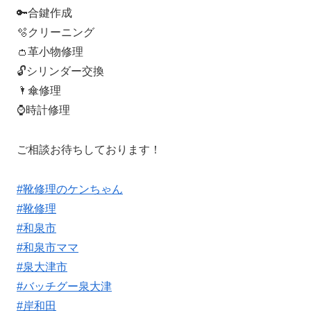
🔑合鍵作成
🫧クリーニング
👛革小物修理
🔓シリンダー交換
🌂傘修理
⌚️時計修理
ご相談お待ちしております！
#靴修理のケンちゃん
#靴修理
#和泉市
#和泉市ママ
#泉大津市
#バッチグー泉大津
#岸和田