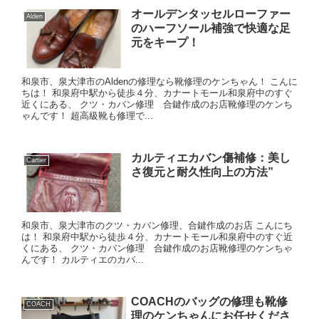
オールデンタッセルローファー
Alden
のハーフソール補強で快適な足
元をキープ！
和泉市、泉大津市のAldenの修理なら靴修理のケンちゃん！ こんに
ちは！ 和泉府中駅から徒歩４分、カナートモール和泉府中のすぐ
近くにある、 クツ・カバン修理 合鍵作成のお店靴修理のケンち
ゃんです！ 超高級靴も修理で...
カルティエカバン傷補修：美し
Cartier
さ復元と耐久性向上の方法”
和泉市、泉大津市のクツ・カバン修理、合鍵作成のお店 こんにち
は！ 和泉府中駅から徒歩４分、カナートモール和泉府中のすぐ近
くにある、 クツ・カバン修理 合鍵作成のお店靴修理のケンちゃ
んです！ カルティエのカバ...
COACHのバッグの修理も靴修
COACH
理のケンちゃんにお任せくださ