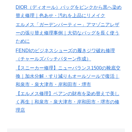
DIOR（ディオール）バッグをピンクから黒へ染め
替え修理｜色あせ・汚れを上品にリメイク
エルメス「ガーデンパーティー」アマゾニアレザ
ーの張り替え修理事例｜大切なバッグを長く使う
ために
FENDIのビジネスシューズの履きジワ破れ修理
（チャールズパッチパターン作成）
【スニーカー修理】ニューバランス1500の靴底交
換｜加水分解・すり減りもオールソールで復活｜
和泉市・泉大津市・岸和田市・堺市
【エルメス修理】ベアンの財布を染め替えで美し
く再生｜和泉市・泉大津市・岸和田市・堺市の修
理店