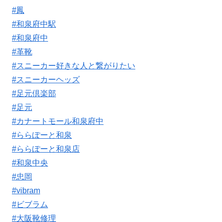
#鳳
#和泉府中駅
#和泉府中
#革靴
#スニーカー好きな人と繋がりたい
#スニーカーヘッズ
#足元倶楽部
#足元
#カナートモール和泉府中
#ららぽーと和泉
#ららぽーと和泉店
#和泉中央
#忠岡
#vibram
#ビブラム
#大阪靴修理